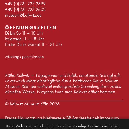
+49 (0)221 227 2899
+49 (0)221 227 2602
museum@kollwitz.de
ÖFFNUNGSZEITEN
Di bis So 11 – 18 Uhr
Feiertage 11 – 18 Uhr
Erster Do im Monat 11 – 21 Uhr
Montags geschlossen
Käthe Kollwitz — Engagement und Politik, emotionale Schlagkraft,
unverwechselbar eindringliche Kunst. Entdecken Sie im Kollwitz
Museum Köln die weltweit umfangreichste Sammlung ihrer zeitlos
aktuellen Werke. Nirgends kann man Kollwitz näher kommen.
© Kollwitz Museum Köln 2026
Presse
Hausordnung
Netiquette
AGB
Barrierefreiheit
Impressum
Diese Website verwendet nur technisch notwendige Cookies sowie eine
Datenschutz