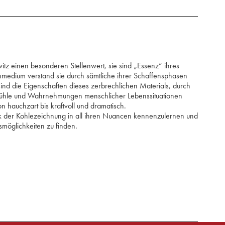
itz einen besonderen Stellenwert, sie sind „Essenz“ ihres
nmedium verstand sie durch sämtliche ihrer Schaffensphasen
sind die Eigenschaften dieses zerbrechlichen Materials, durch
Gefühle und Wahrnehmungen menschlicher Lebenssituationen
n hauchzart bis kraftvoll und dramatisch.
ik der Kohlezeichnung in all ihren Nuancen kennenzulernen und
smöglichkeiten zu finden.