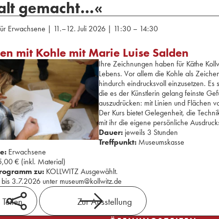
kalt gemacht…«
ür Erwachsene | 11.–12. Juli 2026 | 11:30 – 14:30
en mit Kohle mit Marie Luise Salden
Ihre Zeichnungen haben für Käthe Kollw
Lebens. Vor allem die Kohle als Zeiche
hindurch eindrucksvoll einzusetzen. Es 
die es der Künstlerin gelang feinste 
auszudrücken: mit Linien und Flächen vo
Der Kurs bietet Gelegenheit, die Techn
mit ihr die eigene persönliche Ausdruck
Dauer:
jeweils 3 Stunden
Treffpunkt:
Museumskasse
e:
Erwachsene
,00 € (inkl. Material)
ogramm zu:
KOLLWITZ Ausgewählt.
bis 3.7.2026 unter museum@kollwitz.de
Teilen
Zur Ausstellung