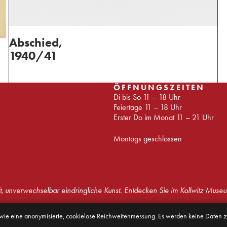
Abschied,
1940/41
ÖFFNUNGSZEITEN
Di bis So 11 – 18 Uhr
Feiertage 11 – 18 Uhr
Erster Do im Monat 11 – 21 Uhr
Montags geschlossen
t, unverwechselbar eindringliche Kunst. Entdecken Sie im Kollwitz Museu
owie eine anonymisierte, cookielose Reichweitenmessung. Es werden keine Daten
Presse
Haus