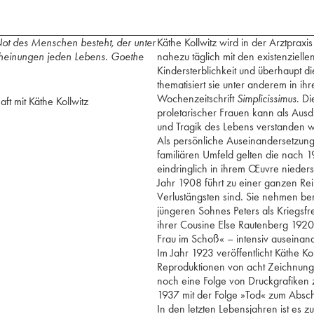
 Not des Menschen besteht, der unter
Käthe Kollwitz wird in der Arztpraxi
scheinungen jeden Lebens. Goethe
nahezu täglich mit den existenzielle
Kindersterblichkeit und überhaupt di
thematisiert sie unter anderem in ih
Wochenzeitschrift
Simplicissimus
. D
ft mit Käthe Kollwitz
proletarischer Frauen kann als Ausd
und Tragik des Lebens verstanden 
Als persönliche Auseinandersetzu
familiären Umfeld gelten die nach
eindringlich in ihrem Œuvre nieder
Jahr 1908 führt zu einer ganzen Re
Verlustängsten sind. Sie nehmen ber
jüngeren Sohnes Peters als Kriegsfre
ihrer Cousine Else Rautenberg 1920 s
Frau im Schoß« – intensiv auseinand
Im Jahr 1923 veröffentlicht Käthe K
Reproduktionen von acht Zeichnung
noch eine Folge von Druckgrafiken
1937 mit der Folge »Tod« zum Absch
In den letzten Lebensjahren ist es