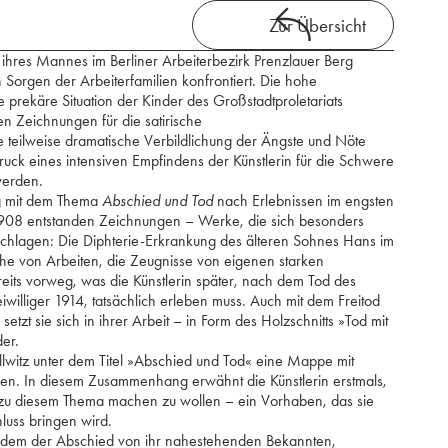
Zur Übersicht
s ihres Mannes im Berliner Arbeiterbezirk Prenzlauer Berg
n Sorgen der Arbeiterfamilien konfrontiert. Die hohe
e prekäre Situation der Kinder des Großstadtproletariats
ren Zeichnungen für die satirische
ie teilweise dramatische Verbildlichung der Ängste und Nöte
ruck eines intensiven Empfindens der Künstlerin für die Schwere
werden.
ng mit dem Thema
Abschied und Tod
nach Erlebnissen im engsten
 1908 entstanden Zeichnungen – Werke, die sich besonders
schlagen: Die Diphterie-Erkrankung des älteren Sohnes Hans im
ihe von Arbeiten, die Zeugnisse von eigenen starken
eits vorweg, was die Künstlerin später, nach dem Tod des
iwilliger 1914, tatsächlich erleben muss. Auch mit dem Freitod
etzt sie sich in ihrer Arbeit – in Form des Holzschnitts »Tod mit
er.
ollwitz unter dem Titel »Abschied und Tod« eine Mappe mit
en. In diesem Zusammenhang erwähnt die Künstlerin erstmals,
 zu diesem Thema machen zu wollen – ein Vorhaben, das sie
luss bringen wird.
 zudem der Abschied von ihr nahestehenden Bekannten,