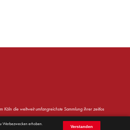
m Köln die weltweit umfangreichste Sammlung ihrer zeitlos
 zu Werbezwecken erhoben.
ordnung
Netiquette
AGB
Barrierefreiheit
Impressum
Datenschutz
Verstanden