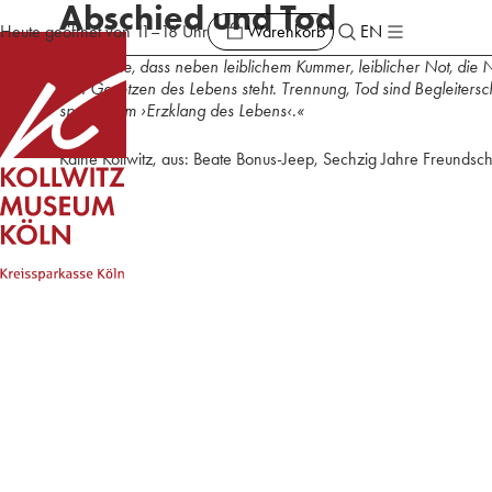
Abschied und Tod
Warenkorb
Heute geöffnet von 11–18 Uhr
EN
Ich erlebte, dass neben leiblichem Kummer, leiblicher Not, die
den Gesetzen des Lebens steht. Trennung, Tod sind Begleiter
spricht vom ›Erzklang des Lebens‹.«
Käthe Kollwitz, aus: Beate Bonus-Jeep, Sechzig Jahre Freundscha