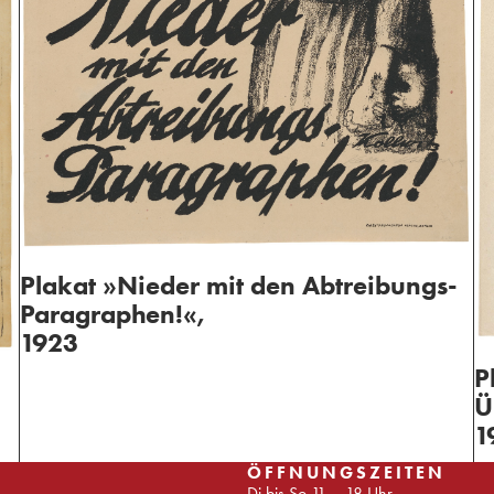
Plakat »Nieder mit den Abtreibungs-
Paragraphen!«,
1923
P
Ü
1
ÖFFNUNGSZEITEN
Di bis So 11 – 18 Uhr