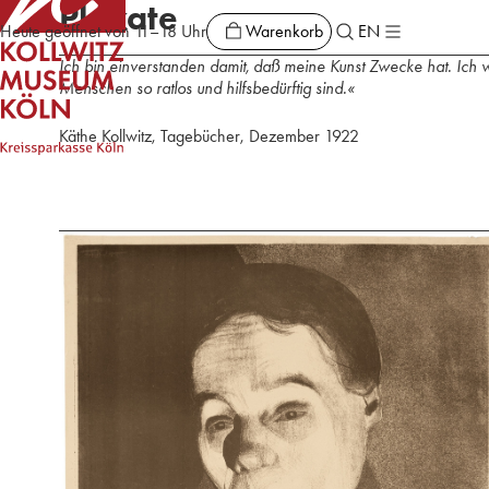
Plakate
Warenkorb
Heute geöffnet von 11–18 Uhr
EN
Ich bin einverstanden damit, daß meine Kunst Zwecke hat. Ich wil
Menschen so ratlos und hilfsbedürftig sind.«
Käthe Kollwitz, Tagebücher, Dezember 1922