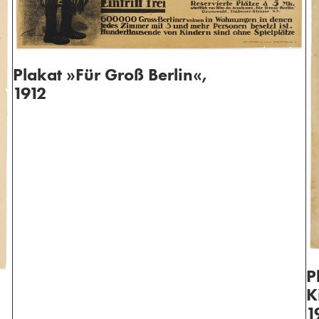
Plakat »Für Groß Berlin«,
1912
P
K
1