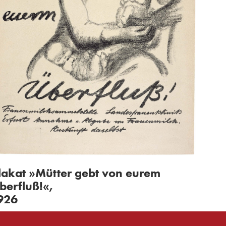
lakat »Mütter gebt von eurem
berfluß!«,
926