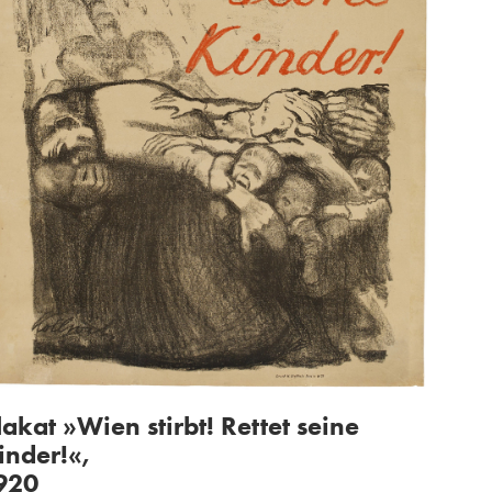
lakat »Wien stirbt! Rettet seine
inder!«,
920