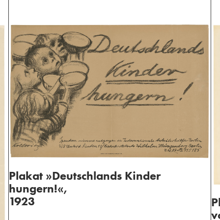
Plakat »Deutschlands Kinder
hungern!«,
1923
P
v