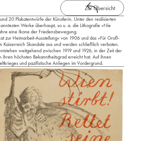
Zur Übersicht
und 20 Plakatentwürfe der Künstlerin. Unter den realisierten
kanntesten Werke überhaupt, so u. a. die Lithografie »Nie
Jahre eine Ikone der Friedensbewegung.
kat zur Heimarbeit-Ausstellung« von 1906 und das »Für Groß-
en Kaiserreich Skandale aus und werden schließlich verboten.
 entstehen weitgehend zwischen 1919 und 1926, in der Zeit der
n ihren höchsten Bekanntheitsgrad erreicht hat. Auf ihnen
eltkrieges und pazifistische Anliegen im Vordergrund.