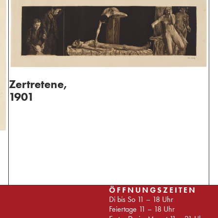
Zertretene,
1901
ÖFFNUNGSZEITEN
Di bis So 11 – 18 Uhr
Feiertage 11 – 18 Uhr