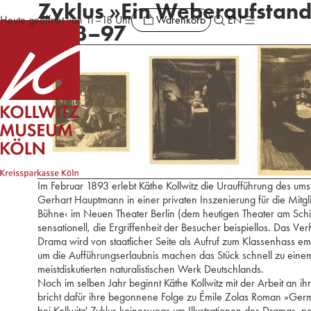
Zyklus »Ein Weberaufstand
Warenkorb
Heute geöffnet von 11–18 Uhr
EN
1893–97
Im Februar 1893 erlebt Käthe Kollwitz die Uraufführung des um
Gerhart Hauptmann in einer privaten Inszenierung für die Mitgl
Bühne‹ im Neuen Theater Berlin (dem heutigen Theater am Schif
sensationell, die Ergriffenheit der Besucher beispiellos. Das V
Drama wird von staatlicher Seite als Aufruf zum Klassenhass e
um die Aufführungserlaubnis machen das Stück schnell zu eine
meistdiskutierten naturalistischen Werk Deutschlands.
Noch im selben Jahr beginnt Käthe Kollwitz mit der Arbeit an 
bricht dafür ihre begonnene Folge zu Émile Zolas Roman »Germi
bei Kollwitz' Zyklus keineswegs um Illustrationen des Dramas, noc