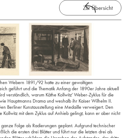
Zur Übersicht
schen Webern 1891/92 hatte zu einer gewaltigen
ch geführt und die Thematik Anfang der 1890er Jahre aktuell
d verständlich, warum Käthe Kollwitz' Weber-Zyklus für die
t wie Hauptmanns Drama und weshalb ihr Kaiser Wilhelm II.
en Berliner Kunstausstellung eine Medaille verweigert. Den
 Kollwitz mit dem Zyklus auf Anhieb gelingt, kann er aber nicht
ie ganze Folge als Radierungen geplant. Aufgrund technischer
ßlich die ersten drei Blätter und führt nur die letzten drei als
enden Blätter schildern die Ursachen des Aufstandes, das dritte