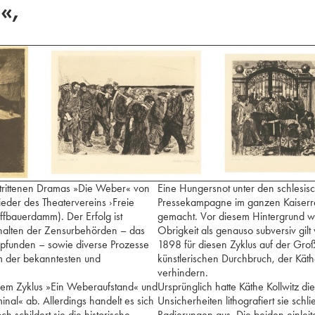
«,
strittenen Dramas »Die Weber« von
Eine Hungersnot unter den schlesi
ieder des Theatervereins ›Freie
Pressekampagne im ganzen Kaiserrei
fbauerdamm). Der Erfolg ist
gemacht. Vor diesem Hintergrund wir
erhalten der Zensurbehörden – das
Obrigkeit als genauso subversiv gil
mpfunden – sowie diverse Prozesse
1898 für diesen Zyklus auf der Groß
m der bekanntesten und
künstlerischen Durchbruch, der Käthe
verhindern.
ihrem Zyklus »Ein Weberaufstand« und
Ursprünglich hatte Käthe Kollwitz d
nal« ab. Allerdings handelt es sich
Unsicherheiten lithografiert sie schlie
h schildert sie die historische
Radierungen aus. Die beiden einleit