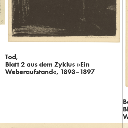
Tod,
Blatt 2 aus dem Zyklus »Ein
Weberaufstand«, 1893–1897
B
B
W