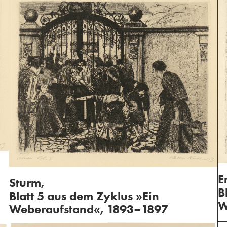
E
Sturm,
B
Blatt 5 aus dem Zyklus »Ein
W
Weberaufstand«, 1893–1897