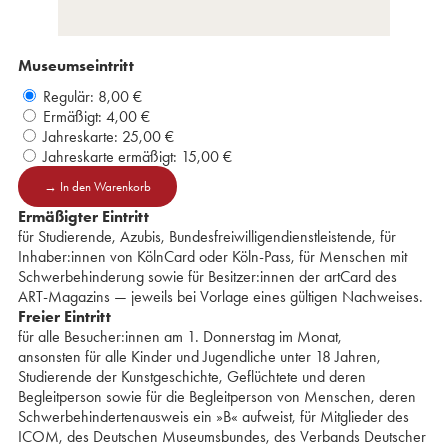
Museumseintritt
Regulär:
8,00 €
Ermäßigt:
4,00 €
Jahreskarte:
25,00 €
Jahreskarte ermäßigt:
15,00 €
→ In den Warenkorb
Ermäßigter Eintritt
für Studierende, Azubis, Bundesfreiwilligendienstleistende, ⁢⁢⁢⁢für
Inhaber:innen von KölnCard oder Köln-Pass, für Menschen mit
Schwerbehinderung sowie für Besitzer:innen der artCard des
ART-Magazins — jeweils bei Vorlage eines gültigen Nachweises.
Freier Eintritt
für alle Besucher:innen am 1. Donnerstag im Monat,
ansonsten für alle Kinder und Jugendliche unter 18 Jahren,
⁢Studierende der Kunstgeschichte, ⁢⁢Geflüchtete und deren
Begleitperson ⁢sowie für die Begleitperson ⁢von Menschen, ⁢⁢deren
Schwerbehindertenausweis ⁢ein »B« aufweist, ⁢für Mitglieder des
ICOM, ⁢des Deutschen Museumsbundes, ⁢⁢des Verbands Deutscher