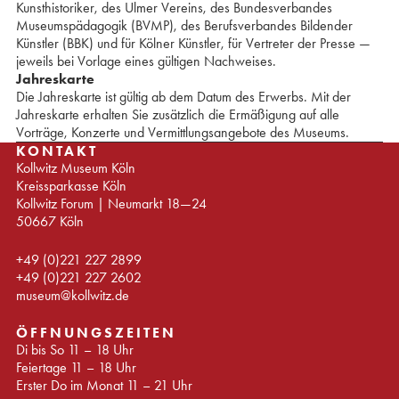
Kunsthistoriker, ⁢des Ulmer Vereins, ⁢des Bundesverbandes
Museumspädagogik (BVMP), ⁢⁢⁢des Berufsverbandes ⁢Bildender
Künstler (BBK) ⁢und für Kölner Künstler, ⁢für Vertreter der Presse —
jeweils ⁢⁢⁢⁢bei Vorlage eines gültigen Nachweises. ⁢
Jahreskarte
Die Jahreskarte ist gültig ab dem Datum des Erwerbs. ⁢Mit der
Jahreskarte erhalten Sie zusätzlich die Ermäßigung auf alle
⁢Vorträge, Konzerte und Vermittlungsangebote des Museums.
KONTAKT
Kollwitz Museum Köln
Kreissparkasse Köln
Kollwitz Forum | Neumarkt 18—24
50667 Köln
+49 (0)221 227 2899
+49 (0)221 227 2602
museum@kollwitz.de
ÖFFNUNGSZEITEN
Di bis So 11 – 18 Uhr
Feiertage 11 – 18 Uhr
Erster Do im Monat 11 – 21 Uhr