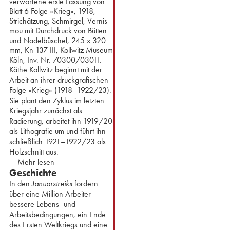
verworfene erste Fassung von
Blatt 6 Folge »Krieg«, 1918,
Strichätzung, Schmirgel, Vernis
mou mit Durchdruck von Bütten
und Nadelbüschel, 245 x 320
mm, Kn 137 III, Kollwitz Museum
Köln, Inv. Nr. 70300/03011.
Käthe Kollwitz beginnt mit der
Arbeit an ihrer druckgrafischen
Folge »Krieg« (1918–1922/23).
Sie plant den Zyklus im letzten
Kriegsjahr zunächst als
Radierung, arbeitet ihn 1919/20
als Lithografie um und führt ihn
schließlich 1921–1922/23 als
Holzschnitt aus.
Mehr lesen
Geschichte
In den
Januarstreiks
fordern
über eine Million Arbeiter
bessere Lebens- und
Arbeitsbedingungen, ein Ende
des Ersten Weltkriegs und eine