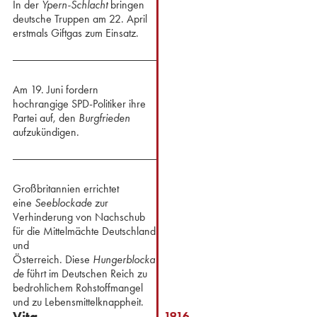
In der
Ypern-Schlacht
bringen
deutsche Truppen am 22. April
⁢erstmals Giftgas zum Einsatz.
Am 19. Juni fordern
hochrangige SPD-Politiker ihre
Partei auf, den
Burgfrieden
aufzukündigen.
Großbritannien errichtet
eine
Seeblockade
zur
Verhinderung von Nachschub
für die Mittelmächte Deutschland
und
Österreich. Diese
Hungerblocka
de
führt im Deutschen Reich zu
bedrohlichem Rohstoffmangel
und zu Lebensmittelknappheit.
Vita
1916