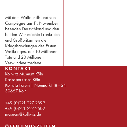
⁢Mit dem Waffenstillstand von
Compiègne am 11. November
beenden Deutschland und den
beiden Westmächte Frankreich
und Großbritannien die
Kriegshandlungen des Ersten
Weltkrieges, der 10 Millionen
Tote und 20 Millionen
Verwundete forderte.
KONTAKT
Kollwitz Museum Köln
Kreissparkasse Köln
Kollwitz Forum | Neumarkt 18—24
50667 Köln
+49 (0)221 227 2899
+49 (0)221 227 2602
museum@kollwitz.de
ÖFFNUNGSZEITEN