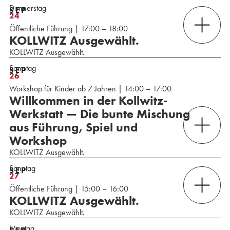
Donnerstag
SEP
24
Öffentliche Führung | 17:00 – 18:00
KOLLWITZ Ausgewählt.
KOLLWITZ Ausgewählt.
Samstag
SEP
26
Workshop für Kinder ab 7 Jahren | 14:00 – 17:00
Willkommen in der Kollwitz-
Werkstatt — Die bunte Mischung
aus Führung, Spiel und
Workshop
KOLLWITZ Ausgewählt.
Sonntag
SEP
27
Öffentliche Führung | 15:00 – 16:00
KOLLWITZ Ausgewählt.
KOLLWITZ Ausgewählt.
Montag