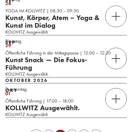
SEP
28
YOGA IM KOLLWITZ | 08:30 – 09:30
Kunst, Körper, Atem – Yoga &
Kunst im Dialog
KOLLWITZ Ausgewählt.
Dienstag
SEP
29
Öffentliche Führung in der Mittagspause | 12:00 – 12:30
Kunst Snack — Die Fokus-
Führung
KOLLWITZ Ausgewählt.
OKTOBER 2026
Donnerstag
OKT
01
Öffentliche Führung | 17:00 – 18:00
KOLLWITZ Ausgewählt.
KOLLWITZ Ausgewählt.