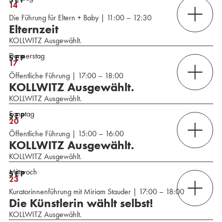
14
Die Führung für Eltern + Baby | 11:00 – 12:30
Elternzeit
KOLLWITZ Ausgewählt.
Donnerstag
SEP
17
Öffentliche Führung | 17:00 – 18:00
KOLLWITZ Ausgewählt.
KOLLWITZ Ausgewählt.
Sonntag
SEP
20
Öffentliche Führung | 15:00 – 16:00
KOLLWITZ Ausgewählt.
KOLLWITZ Ausgewählt.
Mittwoch
SEP
23
Kuratorinnenführung mit Miriam Stauder | 17:00 – 18:00
Die Künstlerin wählt selbst!
KOLLWITZ Ausgewählt.