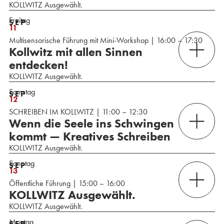
KOLLWITZ Ausgewählt.
Freitag
SEP
11
Multisensorische Führung mit Mini-Workshop | 16:00 – 17:30
Kollwitz mit allen Sinnen
entdecken!
KOLLWITZ Ausgewählt.
Samstag
SEP
12
SCHREIBEN IM KOLLWITZ | 11:00 – 12:30
Wenn die Seele ins Schwingen
kommt — Kreatives Schreiben
KOLLWITZ Ausgewählt.
Sonntag
SEP
13
Öffentliche Führung | 15:00 – 16:00
KOLLWITZ Ausgewählt.
KOLLWITZ Ausgewählt.
Montag
SEP