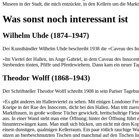
Museen in der Stadt, die mich entzückte, in den Kellern um die Mark
Was sonst noch interessant ist
Wilhelm Uhde (1874–1947)
Der Kunsthändler Wilhelm Uhde beschreibt 1938 die »Caveau des In
»Im Viertel der Hallen, im Ange Gabriel, in dem Caveau des Innocent
Sterbenden tönten, Pfiffe und Pferdewiehern. Dann kam ein neuer Ta
Theodor Wolff (1868–1943)
Der Schriftsteller Theodor Wolff schreibt 1908 in sein Pariser Tagebu
»Es gibt anderes im Hallenviertel zu sehen. Mit einigen Londoner Freu
Kneipe in der Rue des Innocents, dicht bei den Hallen. Man tritt zuer
Marktfrauen, in große wollene Tücher gewickelt, breitschultrige Fl
aus. In einer Wand sieht man eine Öffnung; hinter der Öffnung führt 
hinunterzwängen kann. Man muß sich bücken, um nicht mit dem Kopf 
einem dunstigen, qualmigen Kellerraum. Ein paar rötlich rauchige Wan
sitzen an bierbeschmutzten Tischen und manchmal auf den Tischen Ind