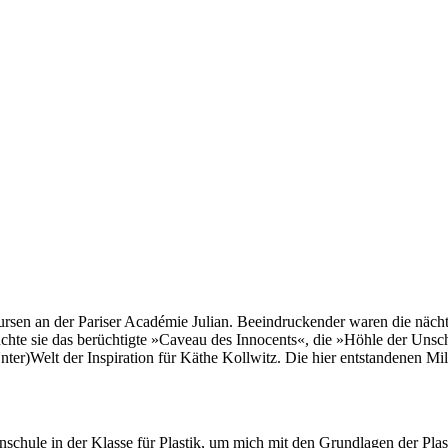
rsen an der Pariser Académie Julian. Beeindruckender waren die nächtl
e sie das berüchtigte »Caveau des Innocents«, die »Höhle der Unschul
ter)Welt der Inspiration für Käthe Kollwitz. Die hier entstandenen Mil
anschule in der Klasse für Plastik, um mich mit den Grundlagen der Pl