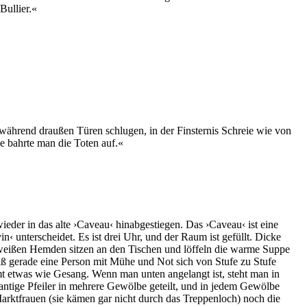
Bullier.«
 während draußen Türen schlugen, in der Finsternis Schreie wie von
e bahrte man die Toten auf.«
wieder in das alte ›Caveau‹ hinabgestiegen. Das ›Caveau‹ ist eine
n‹ unterscheidet. Es ist drei Uhr, und der Raum ist gefüllt. Dicke
 weißen Hemden sitzen an den Tischen und löffeln die warme Suppe
daß gerade eine Person mit Mühe und Not sich von Stufe zu Stufe
t etwas wie Gesang. Wenn man unten angelangt ist, steht man in
kantige Pfeiler in mehrere Gewölbe geteilt, und in jedem Gewölbe
arktfrauen (sie kämen gar nicht durch das Treppenloch) noch die