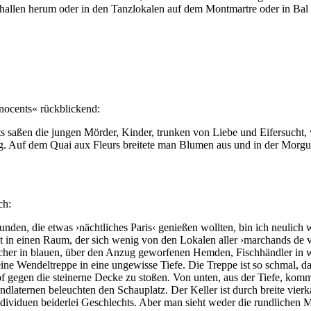
thallen herum oder in den Tanzlokalen auf dem Montmartre oder in Bal 
nocents« rückblickend:
s saßen die jungen Mörder, Kinder, trunken von Liebe und Eifersucht,
g. Auf dem Quai aux Fleurs breitete man Blumen aus und in der Morgu
ch:
nden, die etwas ›nächtliches Paris‹ genießen wollten, bin ich neulich 
st in einen Raum, der sich wenig von den Lokalen aller ›marchands de vi
eischer in blauen, über den Anzug geworfenen Hemden, Fischhändler in
eine Wendeltreppe in eine ungewisse Tiefe. Die Treppe ist so schmal, 
gegen die steinerne Decke zu stoßen. Von unten, aus der Tiefe, komm
dlaternen beleuchten den Schauplatz. Der Keller ist durch breite vier
ividuen beiderlei Geschlechts. Aber man sieht weder die rundlichen M