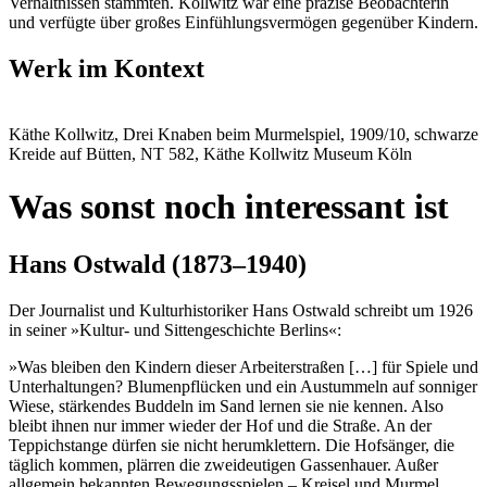
Verhältnissen stammten. Kollwitz war eine präzise Beobachterin
und verfügte über großes Einfühlungsvermögen gegenüber Kindern.
Werk im Kontext
Käthe Kollwitz, Drei Knaben beim Murmelspiel, 1909/10, schwarze
Kreide auf Bütten, NT 582, Käthe Kollwitz Museum Köln
Was sonst noch interessant ist
Hans Ostwald (1873–1940)
Der Journalist und Kulturhistoriker Hans Ostwald schreibt um 1926
in seiner »Kultur- und Sittengeschichte Berlins«:
»Was bleiben den Kindern dieser Arbeiterstraßen […] für Spiele und
Unterhaltungen? Blumenpflücken und ein Austummeln auf sonniger
Wiese, stärkendes Buddeln im Sand lernen sie nie kennen. Also
bleibt ihnen nur immer wieder der Hof und die Straße. An der
Teppichstange dürfen sie nicht herumklettern. Die Hofsänger, die
täglich kommen, plärren die zweideutigen Gassenhauer. Außer
allgemein bekannten Bewegungsspielen – Kreisel und Murmel,